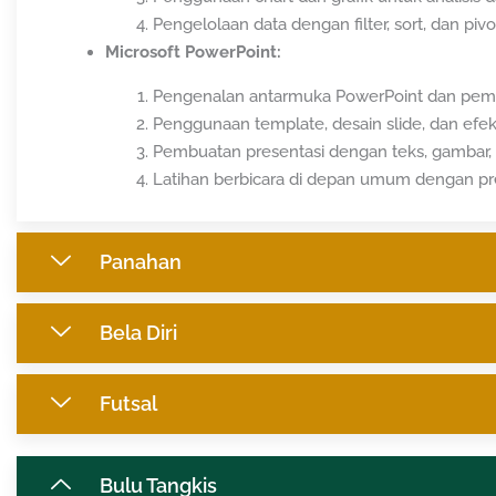
Pengelolaan data dengan filter, sort, dan pivo
Microsoft PowerPoint:
Pengenalan antarmuka PowerPoint dan pemb
Penggunaan template, desain slide, dan efek t
Pembuatan presentasi dengan teks, gambar, ta
Latihan berbicara di depan umum dengan pre
Panahan
Bela Diri
Futsal
Bulu Tangkis