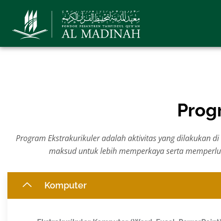
Lewati
ke
konten
Pro
Program Ekstrakurikuler adalah aktivitas yang dilakukan di
maksud untuk lebih memperkaya serta memperlu
Komputer