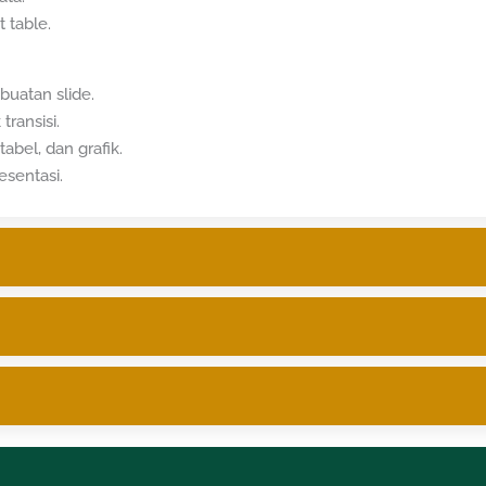
t table.
uatan slide.
ransisi.
bel, dan grafik.
sentasi.