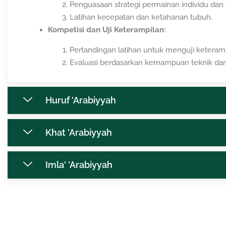
Penguasaan strategi permainan individu dan
Latihan kecepatan dan ketahanan tubuh.
Kompetisi dan Uji Keterampilan:
Pertandingan latihan untuk menguji keteramp
Evaluasi berdasarkan kemampuan teknik dan 
Huruf 'Arabiyyah
Khat 'Arabiyyah
Imla' 'Arabiyyah