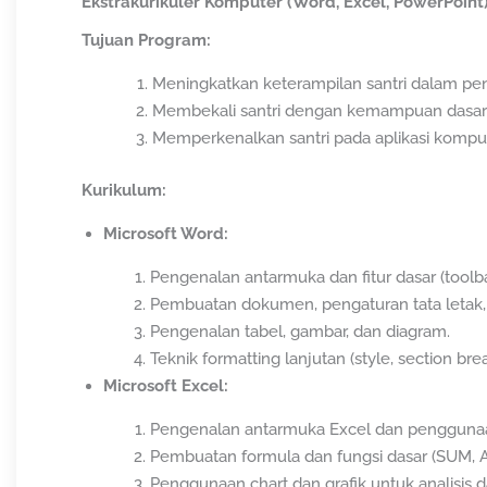
Ekstrakurikuler Komputer (Word, Excel, PowerPoint
Tujuan Program:
Meningkatkan keterampilan santri dalam pen
Membekali santri dengan kemampuan dasar y
Memperkenalkan santri pada aplikasi komput
Kurikulum:
Microsoft Word:
Pengenalan antarmuka dan fitur dasar (toolba
Pembuatan dokumen, pengaturan tata letak
Pengenalan tabel, gambar, dan diagram.
Teknik formatting lanjutan (style, section brea
Microsoft Excel:
Pengenalan antarmuka Excel dan penggunaan 
Pembuatan formula dan fungsi dasar (SUM, A
Penggunaan chart dan grafik untuk analisis d